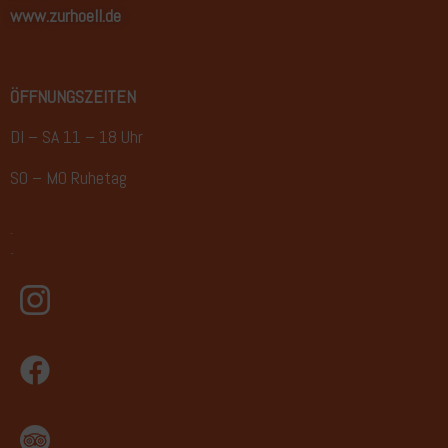
www.zurhoell.de
ÖFFNUNGSZEITEN
DI – SA 11 – 18 Uhr
SO – MO Ruhetag
Kontakt
Impressum