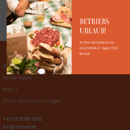
BETRIEBS

URLAUB!
Wir haben Betriebsurlaub bis 
einschließlich 31. August 2026.

Bis bald! 
Zur Höll
Familie Nägele
Willis 3
87534 Oberstaufen im Allgäu
+49 (0) 8386 4001
info@zurhoell.de