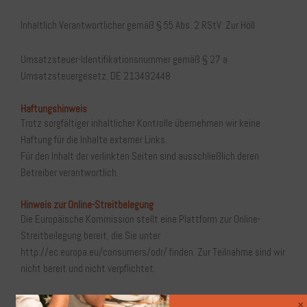
Inhaltlich Verantwortlicher gemäß § 55 Abs. 2 RStV: Zur Höll
Umsatzsteuer-Identifikationsnummer gemäß § 27 a
Umsatzsteuergesetz: DE 213492448
Haftungshinweis
Trotz sorgfältiger inhaltlicher Kontrolle übernehmen wir keine
Haftung für die Inhalte externer Links.
Für den Inhalt der verlinkten Seiten sind ausschließlich deren
Betreiber verantwortlich.
Hinweis zur Online-Streitbelegung
Die Europäische Kommission stellt eine Plattform zur Online-
Streitbeilegung bereit, die Sie unter
http://ec.europa.eu/consumers/odr/ finden. Zur Teilnahme sind wir
nicht bereit und nicht verpflichtet.