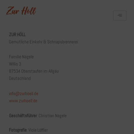
Zum
Inhalt
springen
ZUR HÖLL
Gemütliche Einkehr & Schnapsbrennerei
Familie Nägele
Willis 3
87534 Oberstaufen im Allgäu
Deutschland
info@zurhoell.de
www.zurhoell.de
Geschäftsführer
: Christian Nägele
Fotografie
: Viola Löffler